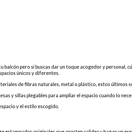
tu balcón pero si buscas dar un toque acogedor y personal, c
spacios únicos y diferentes.
riales de fibras naturales, metal o plástico, estos últimos so
as y sillas plegables para ampliar el espacio cuando lo nece
pacio y el estilo escogido.
ge estampados originales que aporten calidez y hagan un espa