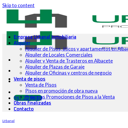
Skip to content
Empresa Urbanal Inmobiliaria
Alquiler
Alquiler de Pisos, áticos y apartamentos en Alba
Alquiler de Locales Comerciales
Alquiler y Venta de Trasteros en Albacete
Alquiler de Plazas de Garaje
Alquiler de Oficinas y centros de negocio
Venta de pisos
Venta de Pisos
Pisos en promoción de obra nueva
Próximas Promociones de Pisos a la Venta
967 22 96 10
Obras finalizadas
Contacto
Urbanal