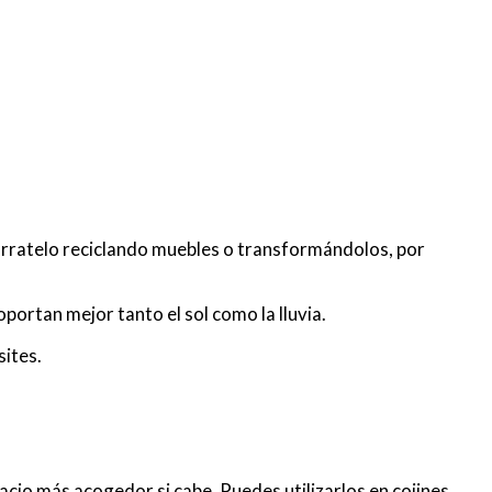
úrratelo reciclando muebles o transformándolos, por
portan mejor tanto el sol como la lluvia.
sites.
cio más acogedor si cabe. Puedes utilizarlos en cojines