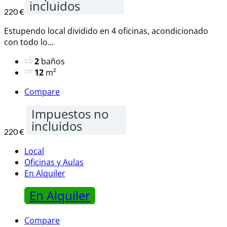
incluidos
220 €
Estupendo local dividido en 4 oficinas, acondicionado
con todo lo...
2
baños
12
m²
Compare
Impuestos no
incluidos
220 €
Local
Oficinas y Aulas
En Alquiler
En Alquiler
Compare