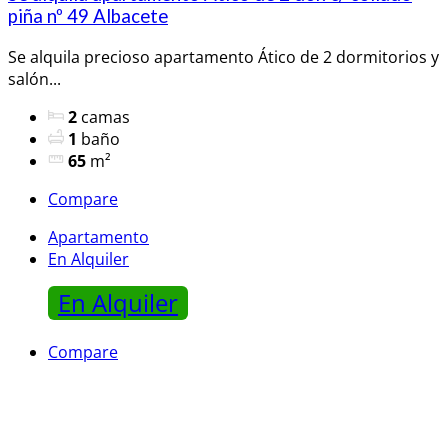
piña nº 49 Albacete
Se alquila precioso apartamento Ático de 2 dormitorios y
salón...
2
camas
1
baño
65
m²
Compare
Apartamento
En Alquiler
En Alquiler
Compare