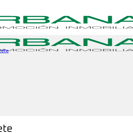
cete
ete