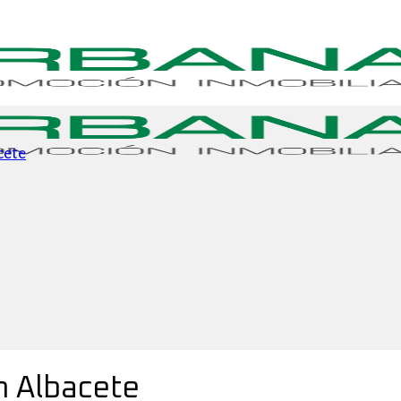
cete
n Albacete