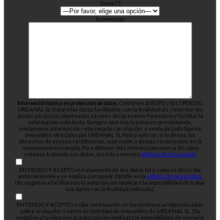
Tema (*)
Su mensaje
Información básica en protección de datos.
Conforme al RGPD y la LOPDGDD,
URBANAL SL tratará los datos facilitados, con la finalidad de contestar las
dudas y/o quejas planteadas a través del presente formulario y facilitar la
información solicitada. Siempre que nos lo autorice previamente,
enviaremos información relacionada con alquiler y venta de todo tipo de
inmuebles ofrecidos por URBANAL SL Podrá ejercer, si lo desea, los
derechos de acceso, rectificación, supresión, y demás reconocidos en la
normativa mencionada. Para obtener más información acerca de cómo
estamos tratando sus datos, acceda a nuestra
política de privacidad.
ENTIENDO Y ACEPTO el tratamiento de mis datos tal y como se describe
anteriormente y se explica con mayor detalle en la
política de privacidad.
(Su negativa a facilitarnos la autorización implicará la imposibilidad de tratar
sus datos con la finalidad indicada).
ENTIENDO Y ACEPTO recibir información en los términos arriba indicados
sobre el alquiler y venta de todo tipo de inmuebles de URBANAL SL. (Su
negativa a facilitarnos la autorización implicará la imposibilidad de enviarle