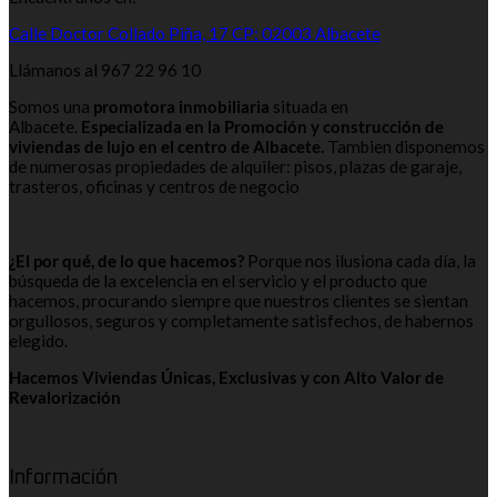
Calle Doctor Collado Piña, 17 CP: 02003 Albacete
Llámanos al 967 22 96 10
Somos una
promotora inmobiliaria
situada en
Albacete.
Especializada en la Promoción y construcción de
viviendas de lujo en el centro de Albacete.
Tambien disponemos
de numerosas propiedades de alquiler: pisos, plazas de garaje,
trasteros, oficinas y centros de negocio
¿El por qué, de lo que hacemos?
Porque nos ilusiona cada día, la
búsqueda de la excelencia en el servicio y el producto que
hacemos, procurando siempre que nuestros clientes se sientan
orgullosos, seguros y completamente satisfechos, de habernos
elegido.
Hacemos Viviendas Únicas, Exclusivas y con Alto Valor de
Revalorización
Información