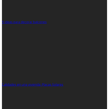
5 ideas para decorar balcones
Calidades en una vivienda: Placas Solares