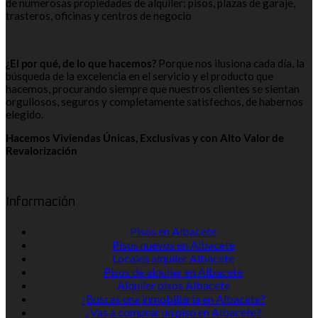
de numerosas propiedades de alquiler: pisos, plazas de garaje,
trasteros, oficinas y centros de negocio
¿El por qué, de lo que hacemos?
Porque nos ilusiona cada día, la
búsqueda de la excelencia en el servicio y el producto que
hacemos, procurando siempre que nuestros clientes se sientan
orgullosos, seguros y completamente satisfechos, de habernos
elegido.
Hacemos Viviendas Únicas, Exclusivas y con Alto Valor de
Revalorización
Información
Pisos en Albacete
Pisos nuevos en Albacete
Locales alquiler Albacete
Pisos de alquiler en Albacete
Alquiler pisos Albacete
¿Buscas una inmobiliaria en Albacete?
¿Vas a comprar un piso en Albacete?