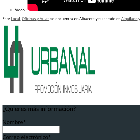
Video
:
Este
Local
,
Oficinas y Aulas
se encuentra en Albacete y su estado es
Alquilado
y
¿Quieres más información?
Nombre*
Correo electrónico*