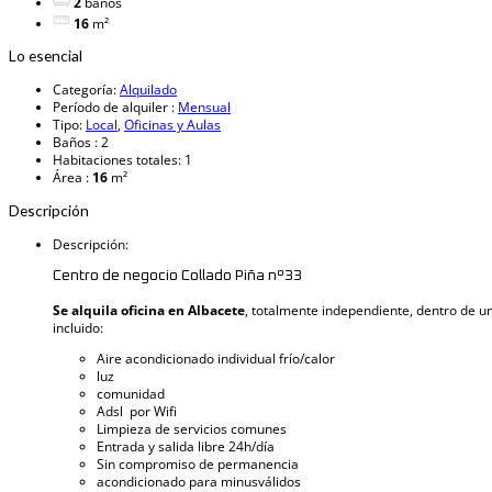
2
baños
16
m²
Lo esencial
Categoría
:
Alquilado
Período de alquiler
:
Mensual
Tipo
:
Local
,
Oficinas y Aulas
Baños
:
2
Habitaciones totales
:
1
Área
:
16
m²
Descripción
Descripción
:
Centro de negocio Collado Piña nº33
Se alquila oficina en Albacete
, totalmente independiente, dentro de u
incluido:
Aire acondicionado individual frío/calor
luz
comunidad
Adsl por Wifi
Limpieza de servicios comunes
Entrada y salida libre 24h/día
Sin compromiso de permanencia
acondicionado para minusválidos