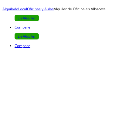
Alquilado
Local
Oficinas y Aulas
Alquiler de Oficina en Albacete
En Alquiler
Compare
En Alquiler
Compare