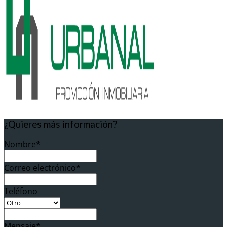
¿Quieres más información?
Nombre*
Correo electrónico*
Teléfono
Mensaje*