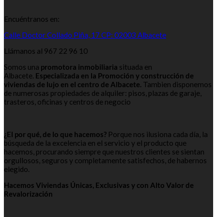
Encuéntranos en:
Calle Doctor Collado Piña, 17 CP: 02003 Albacete
Llámanos al 967 22 96 10
Somos una
promotora inmobiliaria
situada en
Albacete.
Especializada en la Promoción y construcción de
viviendas de lujo en el centro de Albacete.
Tambien disponemos
de numerosas propiedades de alquiler: pisos, plazas de garaje,
trasteros, oficinas y centros de negocio
¿El por qué, de lo que hacemos?
Porque nos ilusiona cada día, la
búsqueda de la excelencia en el servicio y el producto que
hacemos, procurando siempre que nuestros clientes se sientan
orgullosos, seguros y completamente satisfechos, de habernos
elegido.
Hacemos Viviendas Únicas, Exclusivas y con Alto Valor de
Revalorización