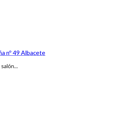
iña nº 49 Albacete
salón...