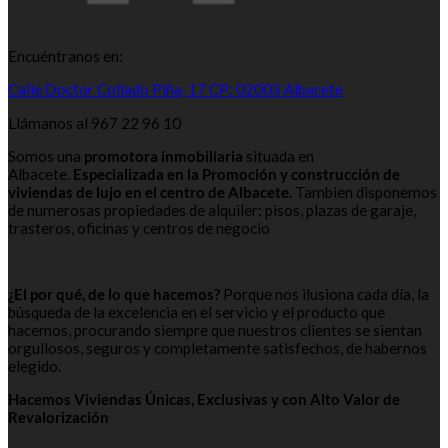
Encuéntranos en:
Calle Doctor Collado Piña, 17 CP: 02003 Albacete
Llámanos al 967 22 96 10
Somos una
promotora inmobiliaria
situada en
Albacete.
Especializada en la Promoción y construcción de
viviendas de lujo en el centro de Albacete.
Tambien disponemos
de numerosas propiedades de alquiler: pisos, plazas de garaje,
trasteros, oficinas y centros de negocio
¿El por qué, de lo que hacemos?
Porque nos ilusiona cada día, la
búsqueda de la excelencia en el servicio y el producto que
hacemos, procurando siempre que nuestros clientes se sientan
orgullosos, seguros y completamente satisfechos, de habernos
elegido.
Hacemos Viviendas Únicas, Exclusivas y con Alto Valor de
Revalorización