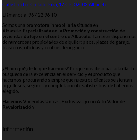
Calle Doctor Collado Piña, 17 CP: 02003 Albacete
Llámanos al 967 22 96 10
Somos una
promotora inmobiliaria
situada en
Albacete.
Especializada en la Promoción y construcción de
viviendas de lujo en el centro de Albacete.
Tambien disponemos
de numerosas propiedades de alquiler: pisos, plazas de garaje,
trasteros, oficinas y centros de negocio
¿El por qué, de lo que hacemos?
Porque nos ilusiona cada día, la
búsqueda de la excelencia en el servicio y el producto que
hacemos, procurando siempre que nuestros clientes se sientan
orgullosos, seguros y completamente satisfechos, de habernos
elegido.
Hacemos Viviendas Únicas, Exclusivas y con Alto Valor de
Revalorización
Información