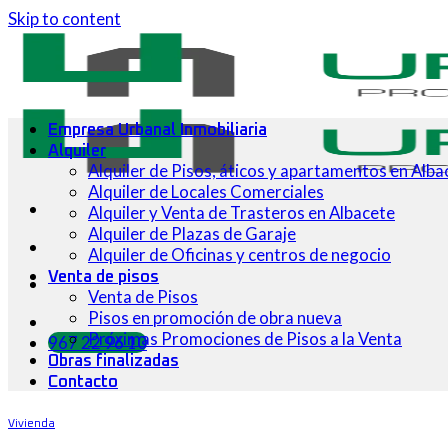
Skip to content
Empresa Urbanal Inmobiliaria
Alquiler
Alquiler de Pisos, áticos y apartamentos en Alba
Alquiler de Locales Comerciales
Alquiler y Venta de Trasteros en Albacete
Alquiler de Plazas de Garaje
Alquiler de Oficinas y centros de negocio
Venta de pisos
Venta de Pisos
Pisos en promoción de obra nueva
Próximas Promociones de Pisos a la Venta
967 22 96 10
Obras finalizadas
Contacto
Vivienda