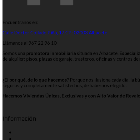
Encuéntranos en:
Calle Doctor Collado Piña, 17 CP: 02003 Albacete
Llámanos al 967 22 96 10
Somos una
promotora inmobiliaria
situada en Albacete.
Especiali
de alquiler: pisos, plazas de garaje, trasteros, oficinas y centros d
¿El por qué, de lo que hacemos?
Porque nos ilusiona cada día, la b
seguros y completamente satisfechos, de habernos elegido.
Hacemos Viviendas Únicas, Exclusivas y con Alto Valor de Reval
Información