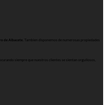
ro de Albacete.
Tambien disponemos de numerosas propiedades
rocurando siempre que nuestros clientes se sientan orgullosos,