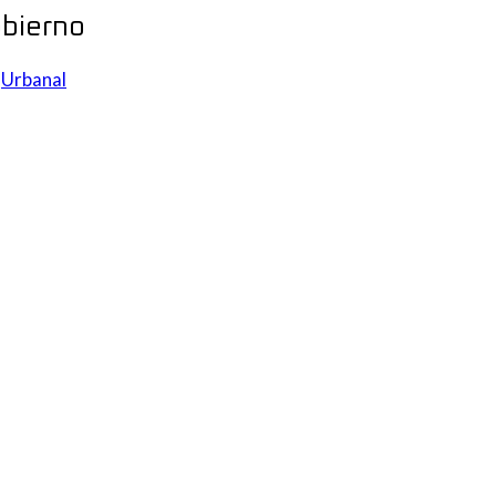
obierno
r
Urbanal