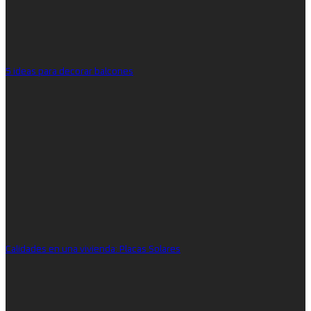
5 ideas para decorar balcones
Calidades en una vivienda: Placas Solares