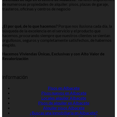
de numerosas propiedades de alquiler: pisos, plazas de garaje,
trasteros, oficinas y centros de negocio
¿El por qué, de lo que hacemos?
Porque nos ilusiona cada día, la
búsqueda de la excelencia en el servicio y el producto que
hacemos, procurando siempre que nuestros clientes se sientan
orgullosos, seguros y completamente satisfechos, de habernos
elegido.
Hacemos Viviendas Únicas, Exclusivas y con Alto Valor de
Revalorización
Información
Pisos en Albacete
Pisos nuevos en Albacete
Locales alquiler Albacete
Pisos de alquiler en Albacete
Alquiler pisos Albacete
¿Buscas una inmobiliaria en Albacete?