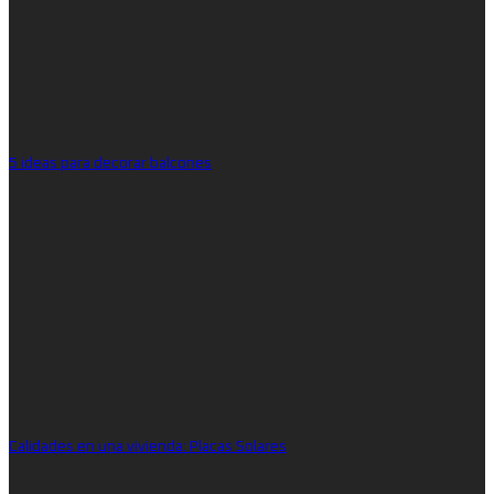
5 ideas para decorar balcones
Calidades en una vivienda: Placas Solares