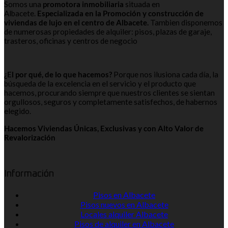
Somos una
promotora inmobiliaria
situada en
Albacete.
Especializada en la Promoción y construcción de
viviendas de lujo en el centro de Albacete.
Tambien disponemos
de numerosas propiedades de alquiler: pisos, plazas de garaje,
trasteros, oficinas y centros de negocio
¿El por qué, de lo que hacemos?
Porque nos ilusiona cada día, la
búsqueda de la excelencia en el servicio y el producto que
hacemos, procurando siempre que nuestros clientes se sientan
orgullosos, seguros y completamente satisfechos, de habernos
elegido.
Hacemos Viviendas Únicas, Exclusivas y con Alto Valor de
Revalorización
Información
Pisos en Albacete
Pisos nuevos en Albacete
Locales alquiler Albacete
Pisos de alquiler en Albacete